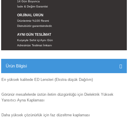
14 Gün Boyunca
İKLERİ
İade & Değim Garantisi
ORJİNAL ÜRÜN
RI
Ürünlerimiz %100 Resmi
Distrubütör garantisindedir.
 VE 2 AKSESUAR
AYNI GÜN TESLİMAT
Kuryeyle Sehir içi Aynı Gün
Adresinize Teslimat İmkanı
 AKSESUAR
Ürün Bilgisi
LİK
En yüksek kalitede ED Lensleri (Ekstra düşük Dağılım)
AR
Görünür mesafelerde üstün iletim düzgünlüğü için Dielektrik Yüksek
Yansıtıcı Ayna Kaplaması
Tİ
Daha yüksek çözünürlük için faz düzeltme kaplaması
TANDI