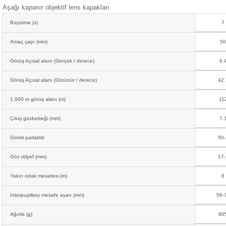
Aşağı kapanır objektif lens kapakları
Büyütme (x)
7
Amaç çapı (mm)
50
Görüş Açısal alanı (Gerçek / derece)
6.
Görüş Açısal alanı (Görünür / derece)
42.
1,000 m görüş alanı (m)
11
Çıkış gözbebeği (mm)
7.
Göreli parlaklık
50.
Göz rölyef (mm)
17.
Yakın odak mesafesi (m)
8
Interpupillary mesafe ayarı (mm)
56-
Ağırlık (g)
90