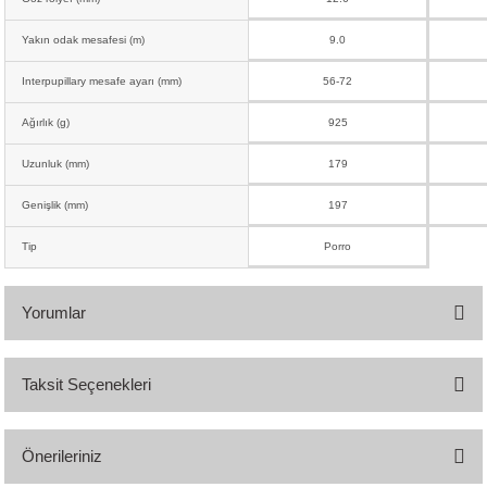
Yakın odak mesafesi (m)
9.0
Interpupillary mesafe ayarı (mm)
56-72
Ağırlık (g)
925
Uzunluk (mm)
179
Genişlik (mm)
197
Tip
Porro
Yorumlar
Taksit Seçenekleri
Bu ürüne ilk yorumu siz yapın!
Önerileriniz
Yorum Yaz