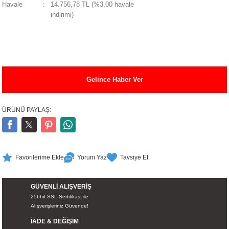
Havale
14.756,78 TL (%3,00 havale
UALTI KILIF
MIXER
ları
indirimi)
eri
OPARLÖR
arı
UCULAR
Gelince Haber Ver
M
İZÖR
ÜRÜNÜ PAYLAŞ:
UARLARI
EKNOLOJİ
Yorum Yaz
Tavsiye Et
ARLARI
GÜVENLİ ALIŞVERİŞ
SUARI
256bit SSL Sertifikası ile
Alışverişleriniz Güvende!
UARI
İADE & DEĞİŞİM