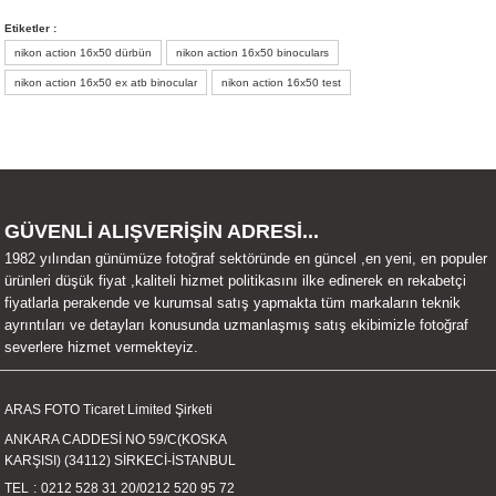
Bu ürünün fiyat bilgisi, resim, ürün açıklamalarında ve diğer konularda
Etiketler :
yetersiz gördüğünüz noktaları öneri formunu kullanarak tarafımıza
nikon action 16x50 dürbün
nikon action 16x50 binoculars
iletebilirsiniz.
Görüş ve önerileriniz için teşekkür ederiz.
nikon action 16x50 ex atb binocular
nikon action 16x50 test
Ürün resmi kalitesiz, bozuk veya görüntülenemiyor.
Ürün açıklamasında eksik bilgiler bulunuyor.
Ürün bilgilerinde hatalar bulunuyor.
GÜVENLİ ALIŞVERİŞİN ADRESİ...
Ürün fiyatı diğer sitelerden daha pahalı.
1982 yılından günümüze fotoğraf sektöründe en güncel ,en yeni, en populer
Bu ürüne benzer farklı alternatifler olmalı.
ürünleri düşük fiyat ,kaliteli hizmet politikasını ilke edinerek en rekabetçi
fiyatlarla perakende ve kurumsal satış yapmakta tüm markaların teknik
ayrıntıları ve detayları konusunda uzmanlaşmış satış ekibimizle fotoğraf
severlere hizmet vermekteyiz.
Gönder
ARAS FOTO Ticaret Limited Şirketi
ANKARA CADDESİ NO 59/C(KOSKA
KARŞISI) (34112) SİRKECİ-İSTANBUL
TEL
0212 528 31 20
/
0212 520 95 72