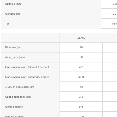
Uzunluk (mm)
18
Genişlik (mm)
19
Tip
Por
16X50
Büyütme (x)
16
Amaç çapı (mm)
50
Görüş Açısal alanı (Gerçek / derece)
4.2
Görüş Açısal alanı (Görünür / derece)
60.8
1,000 m görüş alanı (m)
73
Çıkış gözbebeği (mm)
3.1
Göreli parlaklık
9.6
Göz rölyef (mm)
12.6