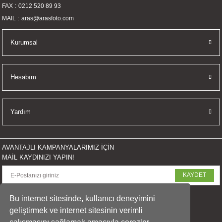
FAX
0212 520 89 93
MAIL
aras@arasfoto.com
Kurumsal
Hesabım
Yardım
AVANTAJLI KAMPANYALARIMIZ İÇİN
MAİL KAYDINIZI YAPIN!
KAYDET
SOSYAL MEDYADA PAYLAŞ
Bu internet sitesinde, kullanıcı deneyimini
geliştirmek ve internet sitesinin verimli