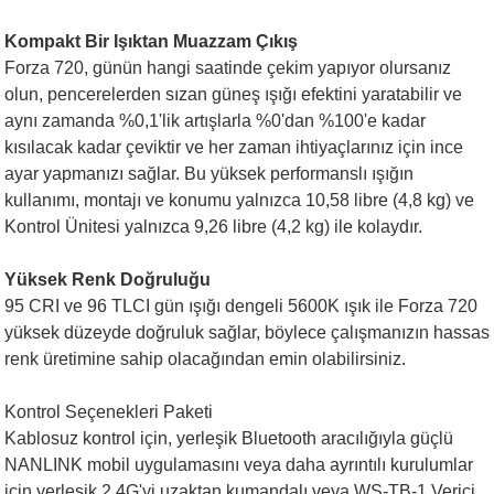
Kompakt Bir Işıktan Muazzam Çıkış
Forza 720, günün hangi saatinde çekim yapıyor olursanız
olun, pencerelerden sızan güneş ışığı efektini yaratabilir ve
aynı zamanda %0,1'lik artışlarla %0'dan %100'e kadar
kısılacak kadar çeviktir ve her zaman ihtiyaçlarınız için ince
ayar yapmanızı sağlar. Bu yüksek performanslı ışığın
kullanımı, montajı ve konumu yalnızca 10,58 libre (4,8 kg) ve
Kontrol Ünitesi yalnızca 9,26 libre (4,2 kg) ile kolaydır.
Yüksek Renk Doğruluğu
95 CRI ve 96 TLCI gün ışığı dengeli 5600K ışık ile Forza 720
yüksek düzeyde doğruluk sağlar, böylece çalışmanızın hassas
renk üretimine sahip olacağından emin olabilirsiniz.
Kontrol Seçenekleri Paketi
Kablosuz kontrol için, yerleşik Bluetooth aracılığıyla güçlü
NANLINK mobil uygulamasını veya daha ayrıntılı kurulumlar
için yerleşik 2.4G'yi uzaktan kumandalı veya WS-TB-1 Verici