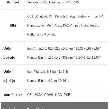
Kontrol
Yerleşik, 2.4G, Bluetooth, DMX/RDM
CCT Döngüsü, INT Döngüsü, Flaş, Darbe, Fırtına, TV,
Etki
Paparazziler, Mum/Ateş, Kötü Ampul, Havai Fişek,
Patlama ve Kaynak.
Ürün
Işık Armatürü: 518×228×142mm / 20.39×8.98×5.59"
boyutu
Kontrol Birimi: 156×140×332mm / 6.14×5.51×13.07"
Ürün
Işık Fikstürü: 5,3 kg / 11,7 lb
ağırlığı
Kontrol Birimi: 4,2 kg / 9,26 lb
sertifikalar
CE, UKCA, ROHS, NCC, PSE