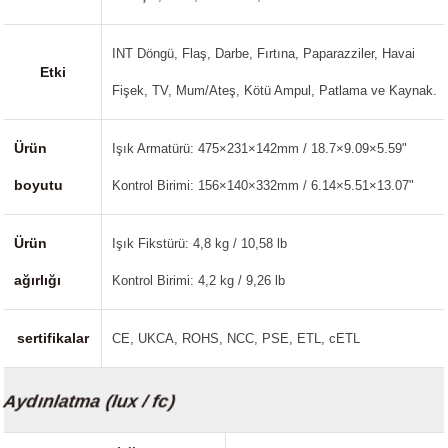
INT Döngü, Flaş, Darbe, Fırtına, Paparazziler, Havai
Etki
Fişek, TV, Mum/Ateş, Kötü Ampul, Patlama ve Kaynak.
Ürün
Işık Armatürü: 475×231×142mm / 18.7×9.09×5.59"
boyutu
Kontrol Birimi: 156×140×332mm / 6.14×5.51×13.07"
Ürün
Işık Fikstürü: 4,8 kg / 10,58 lb
ağırlığı
Kontrol Birimi: 4,2 kg / 9,26 lb
sertifikalar
CE, UKCA, ROHS, NCC, PSE, ETL, cETL
Aydınlatma (lux / fc)