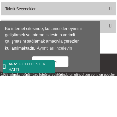
Taksit Seçenekleri
Bu ürüne ilk yorumu siz yapın!
Önerileriniz
Yorum Yaz
Bu internet sitesinde, kullanıcı deneyimini
geliştirmek ve internet sitesinin verimli
Bu ürünün fiyat bilgisi, resim, ürün açıklamalarında ve diğer konularda
çalışmasını sağlamak amacıyla çerezler
yetersiz gördüğünüz noktaları öneri formunu kullanarak tarafımıza
kullanılmaktadır.
Ayrıntıları inceleyin
iletebilirsiniz.
Görüş ve önerileriniz için teşekkür ederiz.
Tamam
ARAS FOTO DESTEK
Ürün resmi kalitesiz, bozuk veya görüntülenemiyor.
GÜVENLİ ALIŞVERİŞİN ADRESİ...
HATTI
Ürün açıklamasında eksik bilgiler bulunuyor.
1982 yılından günümüze fotoğraf sektöründe en güncel ,en yeni, en populer
ürünleri düşük fiyat ,kaliteli hizmet politikasını ilke edinerek en rekabetçi
Ürün bilgilerinde hatalar bulunuyor.
fiyatlarla perakende ve kurumsal satış yapmakta tüm markaların teknik
Ürün fiyatı diğer sitelerden daha pahalı.
ayrıntıları ve detayları konusunda uzmanlaşmış satış ekibimizle fotoğraf
severlere hizmet vermekteyiz.
Bu ürüne benzer farklı alternatifler olmalı.
ARAS FOTO Ticaret Limited Şirketi