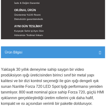
İade & Değim Garantisi
İKLERİ
ORJİNAL ÜRÜN
Ürünlerimiz %100 Resmi
RI
Distrubütör garantisindedir.
AYNI GÜN TESLİMAT
 VE 2 AKSESUAR
Kuryeyle Sehir içi Aynı Gün
Adresinize Teslimat İmkanı
 AKSESUAR
Ürün Bilgisi
LİK
Yaklaşık 30 yıllık deneyime sahip saygın bir video
AR
prodüksiyon ışığı üreticisinden birinci sınıf bir metal yapı
kalitesi ve bir dizi kontrol seçeneği ile gün ışığı dengeli ışık
Tİ
sunan Nanlite Forza 720 LED Spot Işığı performansı yeniden
tanımlıyor. 800 watt nominal güce sahip Forza 720, güçlü HMI
TANDI
ışıklarının gerçekleştirdiği üretim rollerini çok daha hafif,
kompakt ve ısı açısından verimli bir pakette dolduruyor.