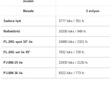
modeli
Mesafe
3 milyon
Sadece Işık
3777 lüks / 351 fc
Reflektörlü
10200 lüks / 948 fc
FL-20G spot 10° ile
24980 lüks / 2321 fc
FL-20G sel ile 45°
7832 lüks / 728 fc
PJ-BM-19 ile
22930 lüks / 2130 fc
PJ-BM-36 ile
8322 lüks / 773 fc