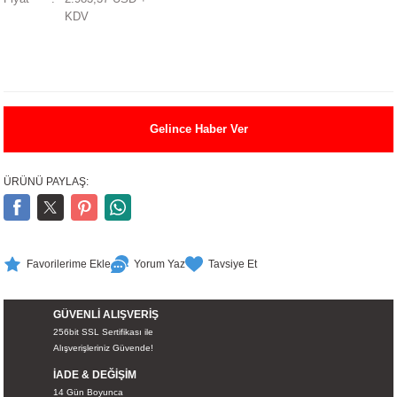
KDV
UALTI KILIF
MIXER
ları
eri
OPARLÖR
arı
UCULAR
Gelince Haber Ver
M
İZÖR
ÜRÜNÜ PAYLAŞ:
UARLARI
EKNOLOJİ
Yorum Yaz
Tavsiye Et
ARLARI
GÜVENLİ ALIŞVERİŞ
SUARI
256bit SSL Sertifikası ile
Alışverişleriniz Güvende!
UARI
İADE & DEĞİŞİM
14 Gün Boyunca