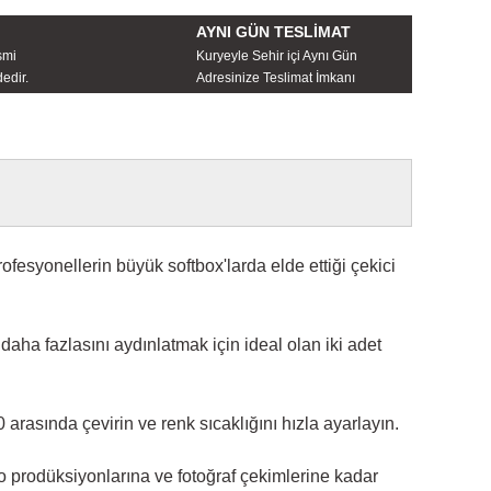
AYNI GÜN TESLİMAT
smi
Kuryeyle Sehir içi Aynı Gün
edir.
Adresinize Teslimat İmkanı
nellerin büyük softbox'larda elde ettiği çekici
a fazlasını aydınlatmak için ideal olan iki adet
rasında çevirin ve renk sıcaklığını hızla ayarlayın.
rodüksiyonlarına ve fotoğraf çekimlerine kadar