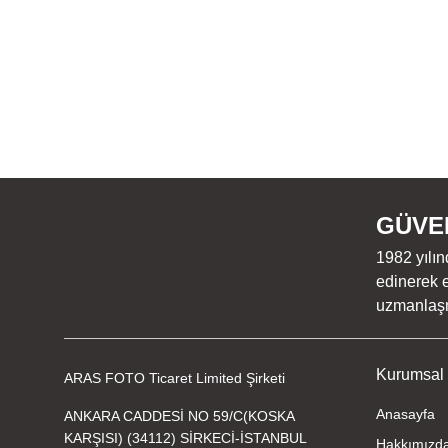
Bu ürünün fiyat bilgisi, resim, ürün açıklamalarında ve diğer konu
Görüş ve önerileriniz için teşekkür ederiz.
Ürün resmi kalitesiz, bozuk veya görüntülenemiyor.
Ürün açıklamasında eksik bilgiler bulunuyor.
Ürün bilgilerinde hatalar bulunuyor.
Ürün fiyatı diğer sitelerden daha pahalı.
Bu ürüne benzer farklı alternatifler olmalı.
GÜVEN
1982 yılın
edinerek e
uzmanlaşmı
Kurumsal
ARAS FOTO Ticaret Limited Şirketi
Anasayfa
ANKARA CADDESİ NO 59/C(KOSKA
KARŞISI) (34112) SİRKECİ-İSTANBUL
Hakkımızd