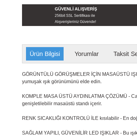
GÜVENLİ ALIŞVERİŞ
256bit SSL Sertifikası ile
Alışverişleriniz Güvende!
Ürün Bilgisi
Yorumlar
Taksit S
GÖRÜNTÜLÜ GÖRÜŞMELER İÇİN MASAÜSTÜ IŞIKLARI - Bu
yumuşak ışık görünümünü elde edin.
KOMPLE MASA ÜSTÜ AYDINLATMA ÇÖZÜMÜ - Canlı yayınlar
genişletilebilir masaüstü standı içerir.
RENK SICAKLIĞI KONTROLÜ İLE kısılabilir - En doğru v
SAĞLAM YAPILI, GÜVENİLİR LED IŞIKLAR - Bu ışıklar