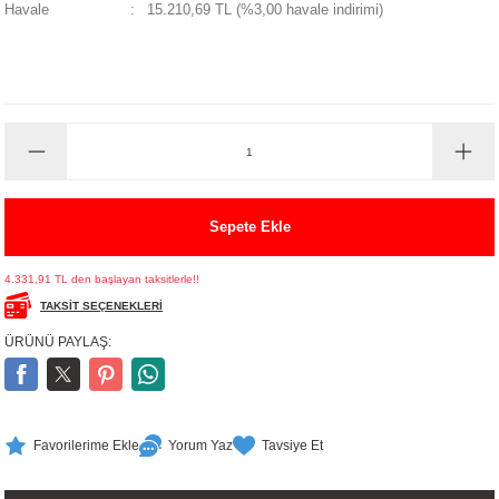
Havale
15.210,69 TL (%3,00 havale indirimi)
UALTI KILIF
MIXER
ları
eri
OPARLÖR
arı
UCULAR
M
İZÖR
Sepete Ekle
UARLARI
4.331,91 TL den başlayan taksitlerle!!
EKNOLOJİ
TAKSİT SEÇENEKLERİ
ÜRÜNÜ PAYLAŞ:
ARLARI
SUARI
Yorum Yaz
Tavsiye Et
UARI