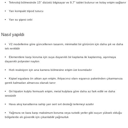
Teknoloji bölmesinde 15" dizüstü bilgisayar ve 9,7" tablet bulunur ve kolay erişim sağlanır
Yan kompakt tripod tutucu
Yan su şişesi cebi
Nasıl yapıldı
V2 modellerine göre güncellenen tasarım, minimalist bir görünüm için daha şık ve daha
tek renklidir
Elementlere karşı koruma için suya dayanıklı bir kaplama ile kaplanmış, aşınmaya
dayanıklı polyester naylon
Hızlı reaksiyon için ana kamera bölmesine erişim üst kısımdadır
Kişisel eşyalara ön alttan ayrı erişim, ihtiyacınız olanı eşyanızı paketinden çıkarmanıza
gerek kalmadan almanıza olanak tanır
Gri hipalon kulplu fermuarlı erişim, metal kulplara göre daha az fark edilir ve daha
sessizdir
Hava akış kanallarına sahip yarı sert sırt desteği terlemeyi azaltır
Yağmura ve kara karşı maksimum koruma veya turistik yerler gibi suçun yüksek olduğu
bölgelerde ek güvenlik için çıkarılabilir yağmurluk