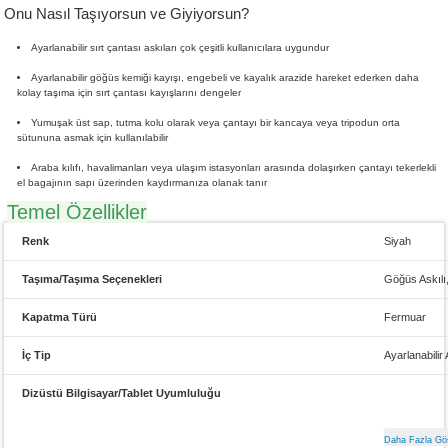
Onu Nasıl Taşıyorsun ve Giyiyorsun?
Ayarlanabilir sırt çantası askıları çok çeşitli kullanıcılara uygundur
Ayarlanabilir göğüs kemiği kayışı, engebeli ve kayalık arazide hareket ederken daha
kolay taşıma için sırt çantası kayışlarını dengeler
Yumuşak üst sap, tutma kolu olarak veya çantayı bir kancaya veya tripodun orta
sütununa asmak için kullanılabilir
Araba kılıfı, havalimanları veya ulaşım istasyonları arasında dolaşırken çantayı tekerlekli
el bagajının sapı üzerinden kaydırmanıza olanak tanır
Temel Özellikler
Renk
Siyah
Taşıma/Taşıma Seçenekleri
Göğüs Askılı,
Kapatma Türü
Fermuar
İç Tip
Ayarlanabilir 
Dizüstü Bilgisayar/Tablet Uyumluluğu
Bölme 1:
Uy
•En fazla 14,
Bölme 2:
Uy
• 9,4 x 8,3" 
Daha Fazla Gö