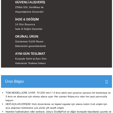
GÜVENLİ ALIŞVERİŞ
İKLERİ
256bit SSL Sertifikası ile
Alışverişleriniz Güvende!
RI
İADE & DEĞİŞİM
14 Gün Boyunca
 VE 2 AKSESUAR
İade & Değim Garantisi
ORJİNAL ÜRÜN
 AKSESUAR
Ürünlerimiz %100 Resmi
Distrubütör garantisindedir.
AYNI GÜN TESLİMAT
Kuryeyle Sehir içi Aynı Gün
Adresinize Teslimat İmkanı
LİK
AR
Ürün Bilgisi
Tİ
TÜM MODELLERE UYAR: 70-200 mm f / 4 lens takılı tam çerçeve aynasız bir kameraya ve
3 lens ve aksesuar için ekstra alana uyar. Her zaman ihtiyacınız olan her şeyi yanınızda
taşıyın
TANDI
HER AÇILAN ERİŞİM: Hızlı düzenleme ve kişisel eşyalar için alana üstün hızlı erişim için
ana ekipman bölmesine çok yönlü çift taraflı erişim
Hareket halindeyken eller serbest: Joby's GorillaPod ve diğer kompakt tripodlarla uyumlu ve