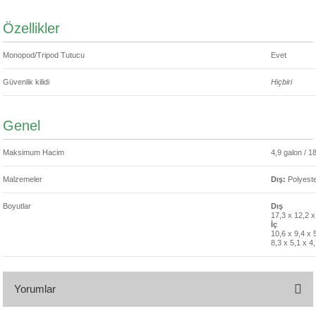
Özellikler
Monopod/Tripod Tutucu
Evet
Güvenlik kilidi
Hiçbiri
Genel
Maksimum Hacim
4,9 galon / 1
Malzemeler
Dış:
Polyest
Boyutlar
Dış
17,3 x 12,2 x
İç
10,6 x 9,4 x 
8,3 x 5,1 x 4
Yorumlar