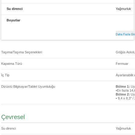
Su direnci
Yağmurluk
Boyutlar
Dış
17,3 x 12,2 x
İç
10,6 x 9,4 x 
Daha Fazla Gö
8,3 x 5,1 x 4
Taşıma/Taşıma Seçenekleri
Göğüs Askılı,
Kapatma Türü
Fermuar
İç Tip
Ayarlanabilir 
Dizüstü Bilgisayar/Tablet Uyumluluğu
Bölme 1:
Uy
•En fazla 14,
Bölme 2:
Uy
• 9,4 x 8,3" 
Çevresel
Su direnci
Yağmurluk