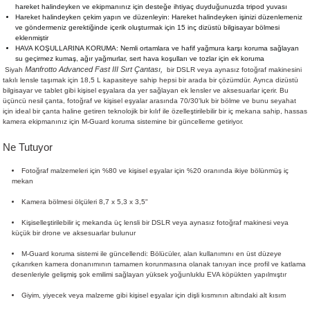
hareket halindeyken ve ekipmanınız için desteğe ihtiyaç duyduğunuzda tripod yuvası
Hareket halindeyken çekim yapın ve düzenleyin: Hareket halindeyken işinizi düzenlemeniz
ve göndermeniz gerektiğinde içerik oluşturmak için 15 inç dizüstü bilgisayar bölmesi
eklenmiştir
HAVA KOŞULLARINA KORUMA: Nemli ortamlara ve hafif yağmura karşı koruma sağlayan
su geçirmez kumaş, ağır yağmurlar, sert hava koşulları ve tozlar için ek koruma
Manfrotto Advanced Fast III Sırt Çantası,
Siyah
bir DSLR veya aynasız fotoğraf makinesini
takılı lensle taşımak için 18,5 L kapasiteye sahip hepsi bir arada bir çözümdür. Ayrıca dizüstü
bilgisayar ve tablet gibi kişisel eşyalara da yer sağlayan ek lensler ve aksesuarlar içerir. Bu
üçüncü nesil çanta, fotoğraf ve kişisel eşyalar arasında 70/30'luk bir bölme ve bunu seyahat
için ideal bir çanta haline getiren teknolojik bir kılıf ile özelleştirilebilir bir iç mekana sahip, hassas
kamera ekipmanınız için M-Guard koruma sistemine bir güncelleme getiriyor.
Ne Tutuyor
Fotoğraf malzemeleri için %80 ve kişisel eşyalar için %20 oranında ikiye bölünmüş iç
mekan
Kamera bölmesi ölçüleri 8,7 x 5,3 x 3,5"
Kişiselleştirilebilir iç mekanda üç lensli bir DSLR veya aynasız fotoğraf makinesi veya
küçük bir drone ve aksesuarlar bulunur
M-Guard koruma sistemi ile güncellendi: Bölücüler, alan kullanımını en üst düzeye
çıkarırken kamera donanımının tamamen korunmasına olanak tanıyan ince profil ve katlama
desenleriyle gelişmiş şok emilimi sağlayan yüksek yoğunluklu EVA köpükten yapılmıştır
Giyim, yiyecek veya malzeme gibi kişisel eşyalar için dişli kısmının altındaki alt kısım