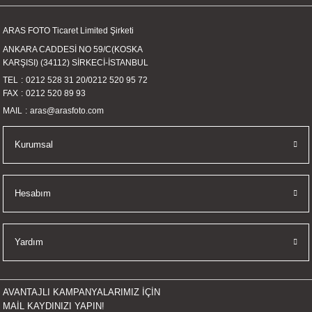
Gönder
ARAS FOTO Ticaret Limited Şirketi
ANKARA CADDESİ NO 59/C(KOSKA
KARŞISI) (34112) SİRKECİ-İSTANBUL
TEL
0212 528 31 20
/
0212 520 95 72
FAX
0212 520 89 93
MAIL
aras@arasfoto.com
Kurumsal
Hesabım
Yardım
AVANTAJLI KAMPANYALARIMIZ İÇİN
MAİL KAYDINIZI YAPIN!