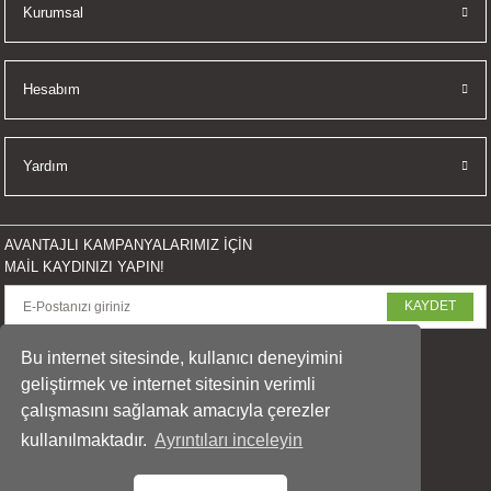
Kurumsal
Hesabım
Yardım
AVANTAJLI KAMPANYALARIMIZ İÇİN
MAİL KAYDINIZI YAPIN!
KAYDET
SOSYAL MEDYADA PAYLAŞ
Bu internet sitesinde, kullanıcı deneyimini
geliştirmek ve internet sitesinin verimli
çalışmasını sağlamak amacıyla çerezler
kullanılmaktadır.
Ayrıntıları inceleyin
© 2023 arasfoto.com
Tüm Hakları Saklıdır.