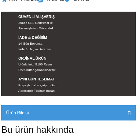
İKLERİ
GÜVENLİ ALIŞVERİŞ
RI
256bit SSL Sertifikası ile
Alışverişleriniz Güvende!
 VE 2 AKSESUAR
İADE & DEĞİŞİM
14 Gün Boyunca
İade & Değim Garantisi
 AKSESUAR
ORJİNAL ÜRÜN
Ürünlerimiz %100 Resmi
Distrubütör garantisindedir.
AYNI GÜN TESLİMAT
LİK
Kuryeyle Sehir içi Aynı Gün
Adresinize Teslimat İmkanı
AR
Tİ
Ürün Bilgisi
TANDI
Bu ürün hakkında