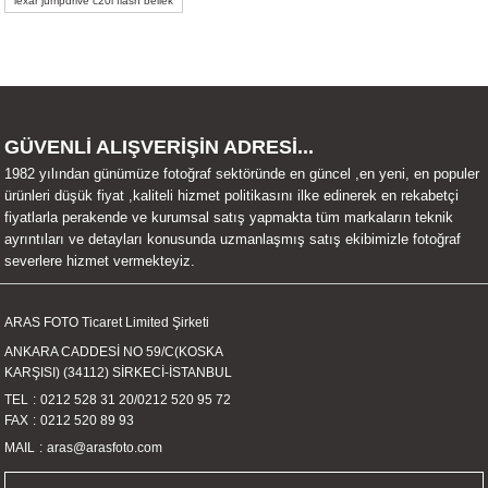
lexar jumpdrive c20i flash bellek
Ürün açıklamasında eksik bilgiler bulunuyor.
Ürün bilgilerinde hatalar bulunuyor.
Ürün fiyatı diğer sitelerden daha pahalı.
Bu ürüne benzer farklı alternatifler olmalı.
GÜVENLİ ALIŞVERİŞİN ADRESİ...
1982 yılından günümüze fotoğraf sektöründe en güncel ,en yeni, en populer
ürünleri düşük fiyat ,kaliteli hizmet politikasını ilke edinerek en rekabetçi
fiyatlarla perakende ve kurumsal satış yapmakta tüm markaların teknik
ayrıntıları ve detayları konusunda uzmanlaşmış satış ekibimizle fotoğraf
severlere hizmet vermekteyiz.
Gönder
ARAS FOTO Ticaret Limited Şirketi
ANKARA CADDESİ NO 59/C(KOSKA
KARŞISI) (34112) SİRKECİ-İSTANBUL
TEL
0212 528 31 20
/
0212 520 95 72
FAX
0212 520 89 93
MAIL
aras@arasfoto.com