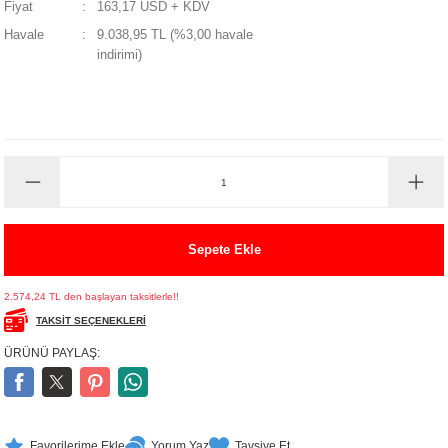
Fiyat
163,17 USD + KDV
UALTI KILIF
MIXER
ları
Havale
9.038,95 TL (%3,00 havale
indirimi)
eri
OPARLÖR
arı
UCULAR
M
İZÖR
UARLARI
Sepete Ekle
EKNOLOJİ
2.574,24 TL den başlayan taksitlerle!!
ARLARI
TAKSİT SEÇENEKLERİ
ÜRÜNÜ PAYLAŞ:
SUARI
UARI
Yorum Yaz
Tavsiye Et