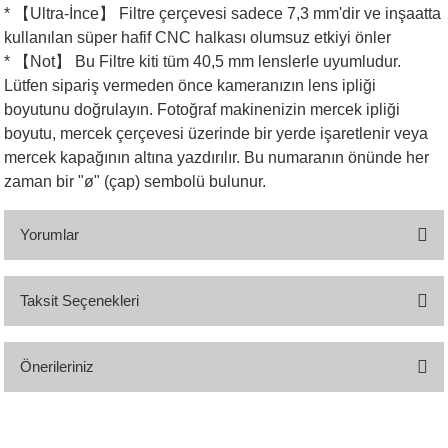
* 【Ultra-İnce】 Filtre çerçevesi sadece 7,3 mm'dir ve inşaatta
kullanılan süper hafif CNC halkası olumsuz etkiyi önler
* 【Not】 Bu Filtre kiti tüm 40,5 mm lenslerle uyumludur.
Lütfen sipariş vermeden önce kameranızın lens ipliği
boyutunu doğrulayın. Fotoğraf makinenizin mercek ipliği
boyutu, mercek çerçevesi üzerinde bir yerde işaretlenir veya
mercek kapağının altına yazdırılır. Bu numaranın önünde her
zaman bir "ø" (çap) sembolü bulunur.
Yorumlar
Taksit Seçenekleri
Bu ürüne ilk yorumu siz yapın!
Önerileriniz
Yorum Yaz
Bu ürünün fiyat bilgisi, resim, ürün açıklamalarında ve diğer konularda
yetersiz gördüğünüz noktaları öneri formunu kullanarak tarafımıza