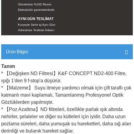
Ürünlerimiz %100 Resmi
İKLERİ
Distrubütör garantisindedir.
AYNI GÜN TESLİMAT
RI
Kuryeyle Sehir içi Aynı Gün
Adresinize Teslimat İmkanı
 VE 2 AKSESUAR
 AKSESUAR
Ürün Bilgisi
Tanım
* 【Değişken ND Filtresi】K&F CONCEPT ND2-400 Filtre,
LİK
ışığı 1'den 9 f-stop'a düşürür.
* 【Malzeme】 Suyu itmeye yardımcı olmak için çift taraflı çok
AR
katmanlı mavi kaplamalı, Tamamlanmış Profesyonel Optik
Gözlüklerden yapılmıştır.
Tİ
* 【Poz Azaltma】ND filtreleri, özellikle parlak ışık altında
nehirler, şelaleler ve diğer su kütleleri için iyidir. Daha uzun
TANDI
pozlama süreleri, daha yumuşak su hareketleri, daha sığ alan
derinliği ve bulanık hareket sağlar.