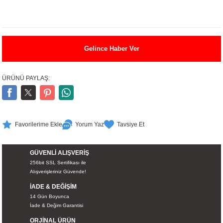
UALTI KILIF
MIXER
ları
eri
OPARLÖR
arı
Gelince Haber Ver
UCULAR
ÜRÜNÜ PAYLAŞ:
M
İZÖR
UARLARI
Yorum Yaz
Tavsiye Et
EKNOLOJİ
GÜVENLİ ALIŞVERİŞ
ARLARI
256bit SSL Sertifikası ile
Alışverişleriniz Güvende!
SUARI
İADE & DEĞİŞİM
14 Gün Boyunca
İade & Değim Garantisi
UARI
ORJİNAL ÜRÜN