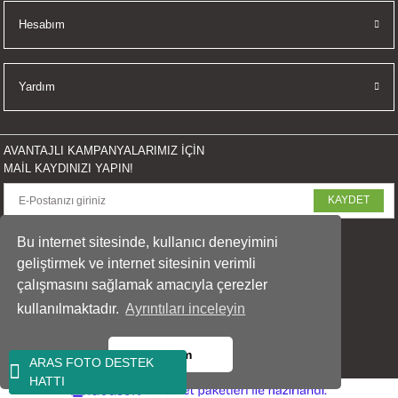
Hesabım
Yardım
AVANTAJLI KAMPANYALARIMIZ İÇİN
MAİL KAYDINIZI YAPIN!
KAYDET
SOSYAL MEDYADA PAYLAŞ
Bu internet sitesinde, kullanıcı deneyimini
geliştirmek ve internet sitesinin verimli
çalışmasını sağlamak amacıyla çerezler
kullanılmaktadır.
Ayrıntıları inceleyin
© 2023 arasfoto.com
Tüm Hakları Saklıdır.
Tamam
ARAS FOTO DESTEK
HATTI
ideasoft
ile
e-