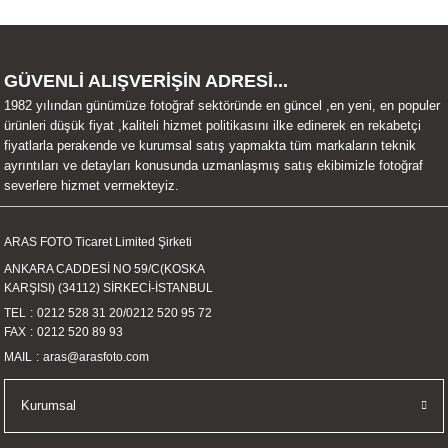
iletebilirsiniz.
Görüş ve önerileriniz için teşekkür ederiz.
Ürün resmi kalitesiz, bozuk veya görüntülenemiyor.
GÜVENLİ ALIŞVERİŞİN ADRESİ...
Ürün açıklamasında eksik bilgiler bulunuyor.
1982 yılından günümüze fotoğraf sektöründe en güncel ,en yeni, en populer
ürünleri düşük fiyat ,kaliteli hizmet politikasını ilke edinerek en rekabetçi
Ürün bilgilerinde hatalar bulunuyor.
fiyatlarla perakende ve kurumsal satış yapmakta tüm markaların teknik
Ürün fiyatı diğer sitelerden daha pahalı.
ayrıntıları ve detayları konusunda uzmanlaşmış satış ekibimizle fotoğraf
severlere hizmet vermekteyiz.
Bu ürüne benzer farklı alternatifler olmalı.
ARAS FOTO Ticaret Limited Şirketi
ANKARA CADDESİ NO 59/C(KOSKA
KARŞISI) (34112) SİRKECİ-İSTANBUL
TEL
0212 528 31 20
/
0212 520 95 72
Gönder
FAX
0212 520 89 93
MAIL
aras@arasfoto.com
Kurumsal