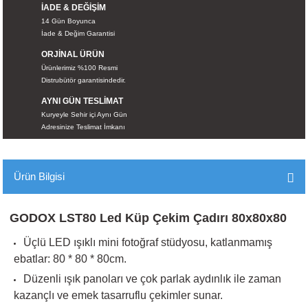
İADE & DEĞİŞİM
İKLERİ
14 Gün Boyunca
İade & Değim Garantisi
RI
ORJİNAL ÜRÜN
Ürünlerimiz %100 Resmi
 VE 2 AKSESUAR
Distrubütör garantisindedir.
AYNI GÜN TESLİMAT
 AKSESUAR
Kuryeyle Sehir içi Aynı Gün
Adresinize Teslimat İmkanı
Ürün Bilgisi
LİK
AR
GODOX LST80 Led Küp Çekim Çadırı 80x80x80
Üçlü LED ışıklı mini fotoğraf stüdyosu, katlanmamış
Tİ
ebatlar: 80 * 80 * 80cm.
Düzenli ışık panoları ve çok parlak aydınlık ile zaman
TANDI
kazançlı ve emek tasarruflu çekimler sunar.