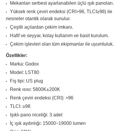
Mekanları serbest ayarlanabilen üçlü ışık panoları.
Yüksek renk çeviri endeksi (CRI>96, TLCI≥98) ile
nesneler otantik olarak sunulur.
Çeşitli açılardan çekim imkanı.
Hafif ve seyyar, kolay kullanım ve basit kurulum.
Çekim işlevleri olan tüm ekipmanlar ile uyumluluk.
Özellikler:
Marka: Godox
Model: LST80
Fiş tipi: US plug
Renk ısısı: 5800K±200K
Renk çeviri endeksi (CRI): >96
TLCI: ≥98
Işıklı pano niceliği: 3 adet
İç ışık aydınlığı: 15000~19000 lumen