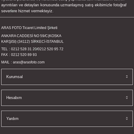
ayrıntıları ve detayları konusunda uzmanlaşmış satış ekibimizle fotoğraf
severlere hizmet vermekteyiz.
Gönder
ARAS FOTO Ticaret Limited Şirketi
ANKARA CADDESİ NO 59/C(KOSKA
KARŞISI) (34112) SİRKECİ-İSTANBUL
TEL
0212 528 31 20
/
0212 520 95 72
FAX
0212 520 89 93
MAIL
aras@arasfoto.com
Kurumsal
Hesabım
Yardım