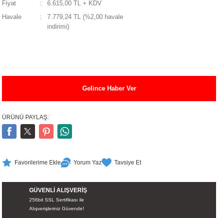
Fiyat
6.615,00 TL + KDV
UALTI KILIF
MIXER
ları
Havale
7.779,24 TL (%2,00 havale
indirimi)
eri
OPARLÖR
arı
UCULAR
M
İZÖR
Gelince Haber Ver
UARLARI
ÜRÜNÜ PAYLAŞ:
EKNOLOJİ
ARLARI
Yorum Yaz
Tavsiye Et
SUARI
GÜVENLİ ALIŞVERİŞ
256bit SSL Sertifikası ile
UARI
Alışverişleriniz Güvende!