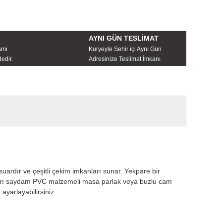
AYNI GÜN TESLİMAT
smi
Kuryeyle Sehir içi Aynı Gün
edir.
Adresinize Teslimat İmkanı
ardır ve çeşitli çekim imkanları sunar. Yekpare bir
. Yarı saydam PVC malzemeli masa parlak veya buzlu cam
ayarlayabilirsiniz.