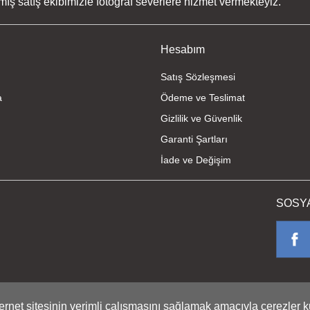
ş satış ekibimizle fotoğraf severlere hizmet vermekteyiz.
Gönder
Hesabım
Satış Sözleşmesi
a
Ödeme ve Teslimat
Gizlilik ve Güvenlik
Garanti Şartları
İade ve Değişim
SOSY
nternet sitesinin verimli çalışmasını sağlamak amacıyla çerezler k