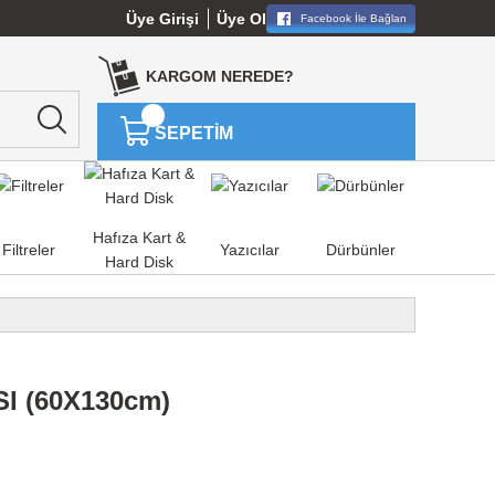
Üye Girişi
Üye Ol
Facebook İle Bağlan
KARGOM NEREDE?
SEPETİM
Hafıza Kart &
Filtreler
Yazıcılar
Dürbünler
Hard Disk
I (60X130cm)