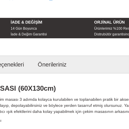
İADE & DEĞİŞİM
ORJİNAL ÜRÜN
14 Gün Boyunca
Ürünlerimiz %100 Re
İade & Değim Garantisi
Distrubütör garantisind
eçenekleri
Önerileriniz
SASI (60X130cm)
 masası 3 adımda kolayca kurulabilen ve toplanabilen pratik bir aksesu
layıp, depolayabilirsiniz ve böylece yerden tasarruf etmiş olursunuz
ıcı ışık efektlerini daha kolay yapabilmek için çekim masasının arkasını 
ı