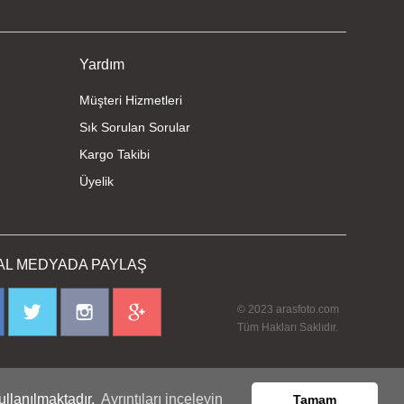
Yardım
Müşteri Hizmetleri
Sık Sorulan Sorular
Kargo Takibi
Üyelik
AL MEDYADA PAYLAŞ
© 2023 arasfoto.com
Tüm Hakları Saklıdır.
ullanılmaktadır.
Ayrıntıları inceleyin
Tamam