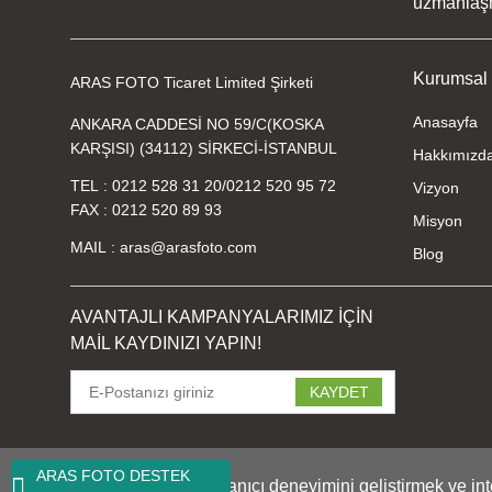
uzmanlaşmı
Kurumsal
ARAS FOTO Ticaret Limited Şirketi
Anasayfa
ANKARA CADDESİ NO 59/C(KOSKA
KARŞISI) (34112) SİRKECİ-İSTANBUL
Hakkımızd
TEL
0212 528 31 20
/
0212 520 95 72
Vizyon
FAX
0212 520 89 93
Misyon
MAIL
aras@arasfoto.com
Blog
AVANTAJLI KAMPANYALARIMIZ İÇİN
MAİL KAYDINIZI YAPIN!
KAYDET
ARAS FOTO DESTEK
Bu internet sitesinde, kullanıcı deneyimini geliştirmek ve i