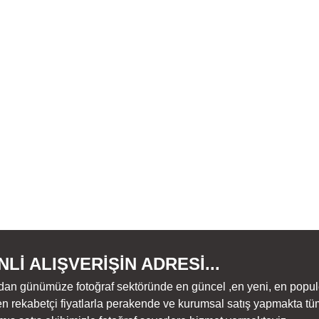
larda yetersiz gördüğünüz noktaları öneri formunu kullanarak tarafımıza iletebil
Bu ürüne ilk yorumu siz yapın!
Yorum Yaz
Lİ ALIŞVERİŞİN ADRESİ...
dan günümüze fotoğraf sektöründe en güncel ,en yeni, en populer ü
n rekabetçi fiyatlarla perakende ve kurumsal satış yapmakta tüm