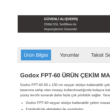
GÜVENLİ ALIŞVERİŞ
256bit SSL Sertifikası ile
Alışverişleriniz Güvende!
Ürün Bilgisi
Yorumlar
Taksit S
Godox FPT-60 ÜRÜN ÇEKİM MA
Godox FPT-60 60 x 130 cm seyyar stüdyo katlanabilir çekim
tasarıma sahip olan masayı kullanılmadığında kolayca kat
yüzey tercihi sunarak daha fazla çok yönlülük sağlar. Yarat
Godox FPT-60 seyyar stüdyo katlanabilir çekim masas
Fotoğrafçılık aktiviteleri ile uyumludur