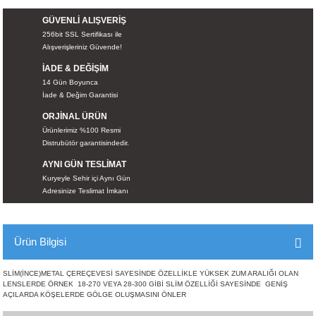
İKLERİ
GÜVENLİ ALIŞVERİŞ
256bit SSL Sertifikası ile
RI
Alışverişleriniz Güvende!
İADE & DEĞİŞİM
 VE 2 AKSESUAR
14 Gün Boyunca
İade & Değim Garantisi
 AKSESUAR
ORJİNAL ÜRÜN
Ürünlerimiz %100 Resmi
Distrubütör garantisindedir.
AYNI GÜN TESLİMAT
Kuryeyle Sehir içi Aynı Gün
LİK
Adresinize Teslimat İmkanı
AR
Ürün Bilgisi
Tİ
SLİM(İNCE)METAL ÇEREÇEVESİ SAYESİNDE ÖZELLİKLE YÜKSEK ZUM ARALIĞI OLAN
LENSLERDE ÖRNEK 18-270 VEYA 28-300 GİBİ SLİM ÖZELLİĞİ SAYESİNDE GENİŞ
TANDI
AÇILARDA KÖŞELERDE GÖLGE OLUŞMASINI ÖNLER