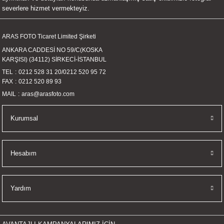
severlere hizmet vermekteyiz.
ARAS FOTO Ticaret Limited Şirketi
Gönder
ANKARA CADDESİ NO 59/C(KOSKA
KARŞISI) (34112) SİRKECİ-İSTANBUL
TEL
0212 528 31 20
/
0212 520 95 72
FAX
0212 520 89 93
MAIL
aras@arasfoto.com
Kurumsal
Hesabım
Yardım