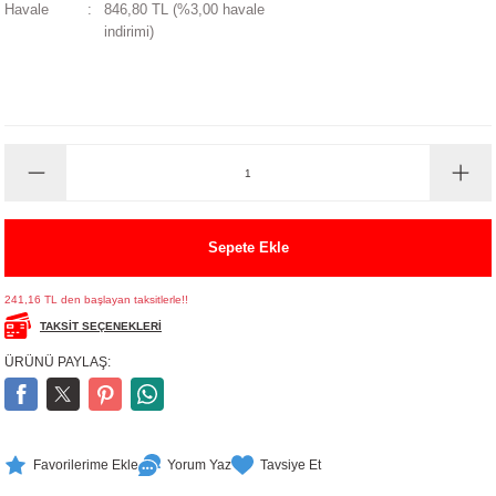
Havale
846,80 TL (%3,00 havale
UALTI KILIF
MIXER
ları
indirimi)
eri
OPARLÖR
arı
UCULAR
M
İZÖR
UARLARI
Sepete Ekle
EKNOLOJİ
241,16 TL den başlayan taksitlerle!!
TAKSİT SEÇENEKLERİ
ARLARI
ÜRÜNÜ PAYLAŞ:
SUARI
UARI
Yorum Yaz
Tavsiye Et