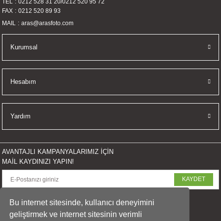
TEL
0212 528 31 20
/
0212 520 95 72
Gönder
FAX
0212 520 89 93
MAIL
aras@arasfoto.com
Kurumsal
Hesabım
Yardım
AVANTAJLI KAMPANYALARIMIZ İÇİN
MAİL KAYDINIZI YAPIN!
KAYDET
SOSYAL MEDYADA PAYLAŞ
Bu internet sitesinde, kullanıcı deneyimini
geliştirmek ve internet sitesinin verimli