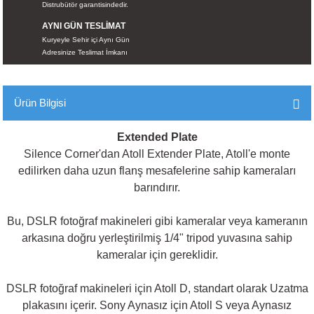
Distrubütör garantisindedir.
İKLERİ
AYNI GÜN TESLİMAT
Kuryeyle Sehir içi Aynı Gün
RI
Adresinize Teslimat İmkanı
 VE 2 AKSESUAR
Ürün Bilgisi
 AKSESUAR
Extended Plate
Silence Corner'dan Atoll Extender Plate, Atoll'e monte
edilirken daha uzun flanş mesafelerine sahip kameraları
LİK
barındırır.
AR
Bu, DSLR fotoğraf makineleri gibi kameralar veya kameranın
arkasına doğru yerleştirilmiş 1/4" tripod yuvasına sahip
Tİ
kameralar için gereklidir.
TANDI
DSLR fotoğraf makineleri için Atoll D, standart olarak Uzatma
plakasını içerir. Sony Aynasız için Atoll S veya Aynasız