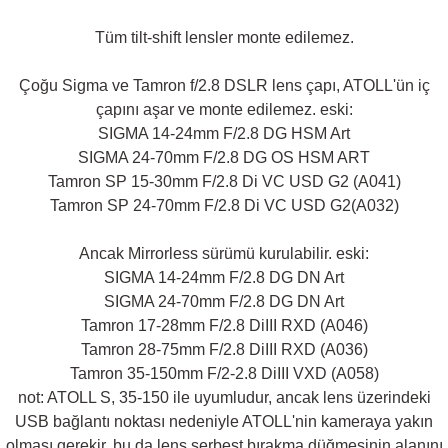
Tüm tilt-shift lensler monte edilemez.
Çoğu Sigma ve Tamron f/2.8 DSLR lens çapı, ATOLL'ün iç
çapını aşar ve monte edilemez. eski:
SIGMA 14-24mm F/2.8 DG HSM Art
SIGMA 24-70mm F/2.8 DG OS HSM ART
Tamron SP 15-30mm F/2.8 Di VC USD G2 (A041)
Tamron SP 24-70mm F/2.8 Di VC USD G2(A032)
Ancak Mirrorless sürümü kurulabilir. eski:
SIGMA 14-24mm F/2.8 DG DN Art
SIGMA 24-70mm F/2.8 DG DN Art
Tamron 17-28mm F/2.8 DiIII RXD (A046)
Tamron 28-75mm F/2.8 DiIII RXD (A036)
Tamron 35-150mm F/2-2.8 DiIII VXD (A058)
not: ATOLL S, 35-150 ile uyumludur, ancak lens üzerindeki
USB bağlantı noktası nedeniyle ATOLL'nin kameraya yakın
olması gerekir, bu da lens serbest bırakma düğmesinin alanını