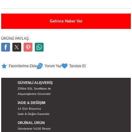
UALTI KILIF
MIXER
ları
Gelince Haber Ver
eri
OPARLÖR
arı
UCULAR
ÜRÜNÜ PAYLAŞ:
M
İZÖR
UARLARI
Yorum Yaz
Tavsiye Et
EKNOLOJİ
GÜVENLİ ALIŞVERİŞ
256bit SSL Sertifikası ile
ARLARI
Alışverişleriniz Güvende!
İADE & DEĞİŞİM
SUARI
14 Gün Boyunca
İade & Değim Garantisi
UARI
ORJİNAL ÜRÜN
Ürünlerimiz %100 Resmi