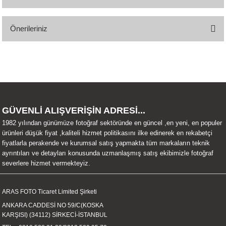
Bu ürüne ilk yorumu siz yapın!
Önerileriniz
Yorum Yaz
Bu ürünün fiyat bilgisi, resim, ürün açıklamalarında ve diğer konularda
yetersiz gördüğünüz noktaları öneri formunu kullanarak tarafımıza
iletebilirsiniz.
Görüş ve önerileriniz için teşekkür ederiz.
Ürün resmi kalitesiz, bozuk veya görüntülenemiyor.
GÜVENLİ ALIŞVERİŞİN ADRESİ...
Ürün açıklamasında eksik bilgiler bulunuyor.
1982 yılından günümüze fotoğraf sektöründe en güncel ,en yeni, en populer
ürünleri düşük fiyat ,kaliteli hizmet politikasını ilke edinerek en rekabetçi
Ürün bilgilerinde hatalar bulunuyor.
fiyatlarla perakende ve kurumsal satış yapmakta tüm markaların teknik
Ürün fiyatı diğer sitelerden daha pahalı.
ayrıntıları ve detayları konusunda uzmanlaşmış satış ekibimizle fotoğraf
severlere hizmet vermekteyiz.
Bu ürüne benzer farklı alternatifler olmalı.
ARAS FOTO Ticaret Limited Şirketi
ANKARA CADDESİ NO 59/C(KOSKA
KARŞISI) (34112) SİRKECİ-İSTANBUL