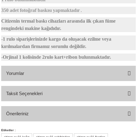
350 adet fotoğraf baskısı yapmaktadır
.
Citizenin termal baskı cihazları arasında ilk çıkan füme
rengindeki makine kağıdıdır.
-1 rulo siparişlerinizde kargo da oluşacak ezilme veya
kırılmalardan firmamız sorumlu değildir.
-Orjinal 1 kolisinde 2rulo kart+ribon bulunmaktadır.
Yorumlar
Taksit Seçenekleri
Bu ürüne ilk yorumu siz yapın!
Önerileriniz
Yorum Yaz
Bu ürünün fiyat bilgisi, resim, ürün açıklamalarında ve diğer konularda
Etiketler :
yetersiz gördüğünüz noktaları öneri formunu kullanarak tarafımıza
citizen cy-01 kağıt
citizen cy-01 sahibinden
citizen cy-01 fiyatları