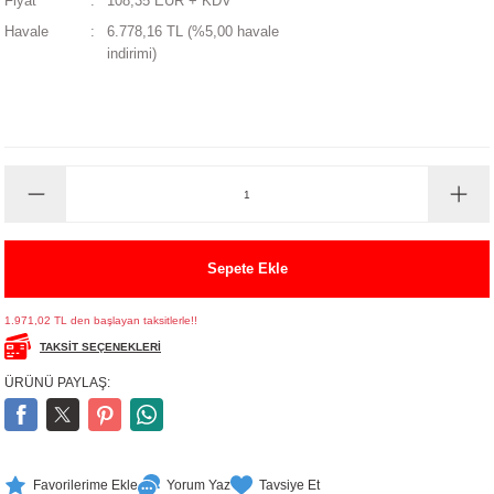
Fiyat
108,35 EUR + KDV
UALTI KILIF
MIXER
ları
Havale
6.778,16 TL (%5,00 havale
indirimi)
eri
OPARLÖR
arı
UCULAR
M
İZÖR
UARLARI
Sepete Ekle
EKNOLOJİ
1.971,02 TL den başlayan taksitlerle!!
TAKSİT SEÇENEKLERİ
ARLARI
ÜRÜNÜ PAYLAŞ:
SUARI
UARI
Yorum Yaz
Tavsiye Et