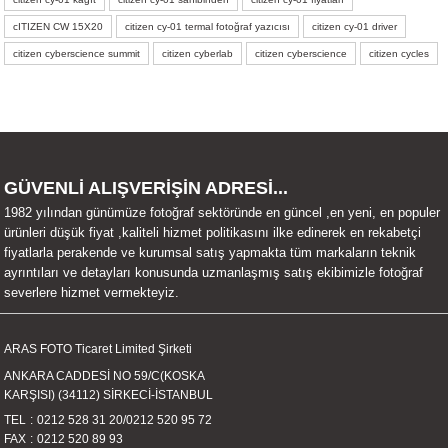
iletebilirsiniz.
Görüş ve önerileriniz için teşekkür ederiz.
cITIZEN CW 15X20
citizen cy-01 termal fotoğraf yazıcısı
citizen cy-01 driver
citizen cyberscience summit
citizen cyberlab
citizen cyberscience
citizen cycles
Ürün resmi kalitesiz, bozuk veya görüntülenemiyor.
Ürün açıklamasında eksik bilgiler bulunuyor.
Ürün bilgilerinde hatalar bulunuyor.
Ürün fiyatı diğer sitelerden daha pahalı.
GÜVENLİ ALIŞVERİŞİN ADRESİ...
Bu ürüne benzer farklı alternatifler olmalı.
1982 yılından günümüze fotoğraf sektöründe en güncel ,en yeni, en populer
ürünleri düşük fiyat ,kaliteli hizmet politikasını ilke edinerek en rekabetçi
fiyatlarla perakende ve kurumsal satış yapmakta tüm markaların teknik
ayrıntıları ve detayları konusunda uzmanlaşmış satış ekibimizle fotoğraf
severlere hizmet vermekteyiz.
Gönder
ARAS FOTO Ticaret Limited Şirketi
ANKARA CADDESİ NO 59/C(KOSKA
KARŞISI) (34112) SİRKECİ-İSTANBUL
TEL
0212 528 31 20
/
0212 520 95 72
FAX
0212 520 89 93