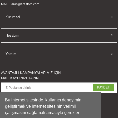
MAIL
aras@arasfoto.com
Kurumsal
Hesabım
Yardım
AVANTAJLI KAMPANYALARIMIZ İÇİN
MAİL KAYDINIZI YAPIN!
KAYDET
SOSYAL MEDYADA PAYLAŞ
Bu internet sitesinde, kullanıcı deneyimini
geliştirmek ve internet sitesinin verimli
çalışmasını sağlamak amacıyla çerezler