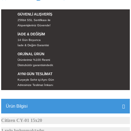
İKLERİ
GÜVENLİ ALIŞVERİŞ
RI
256bit SSL Sertifikası ile
Alışverişleriniz Güvende!
 VE 2 AKSESUAR
İADE & DEĞİŞİM
14 Gün Boyunca
İade & Değim Garantisi
 AKSESUAR
ORJİNAL ÜRÜN
Ürünlerimiz %100 Resmi
Distrubütör garantisindedir.
AYNI GÜN TESLİMAT
LİK
Kuryeyle Sehir içi Aynı Gün
Adresinize Teslimat İmkanı
AR
Tİ
Ürün Bilgisi
TANDI
Citizen CY-01 15x20
1 rulo bulunmaktadır