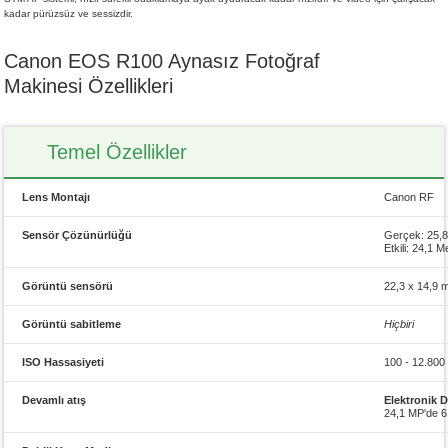
kadar pürüzsüz ve sessizdir.
Canon EOS R100 Aynasız Fotoğraf
Makinesi Özellikleri
Temel Özellikler
Lens Montajı
Canon RF
Sensör Çözünürlüğü
Gerçek: 25,8
Etkili: 24,1 
Görüntü sensörü
22,3 x 14,9
Görüntü sabitleme
Hiçbiri
ISO Hassasiyeti
100 - 12.800 
Devamlı atış
Elektronik 
24,1 MP'de 6