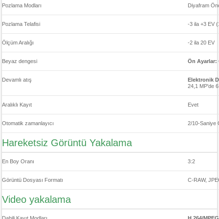
Pozlama Modları
Diyafram Önc
Pozlama Telafisi
-3 ila +3 EV 
Ölçüm Aralığı
-2 ila 20 EV
Beyaz dengesi
Ön Ayarlar:
Devamlı atış
Elektronik 
24,1 MP'de 6
Aralıklı Kayıt
Evet
Otomatik zamanlayıcı
2/10-Saniye
Hareketsiz Görüntü Yakalama
En Boy Oranı
3:2
Görüntü Dosyası Formatı
C-RAW, JPE
Video yakalama
Dahili Kayıt Modları
H.264/MPEG-