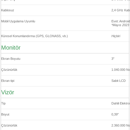
Kablosuz
2,4 GHz Kabl
Mobil Uygulama Uyumlu
Evet: Androi
*Mayıs 2023 i
Küresel Konumlandırma (GPS, GLONASS, vb.)
Hiçbiri
Monitör
Ekran Boyutu
3"
Çözünürlük
1.040.000 No
Ekran tipi
Sabit LCD
Vizör
Tip
Dahili Elektr
Boyut
0,39"
Çözünürlük
2.360.000 No