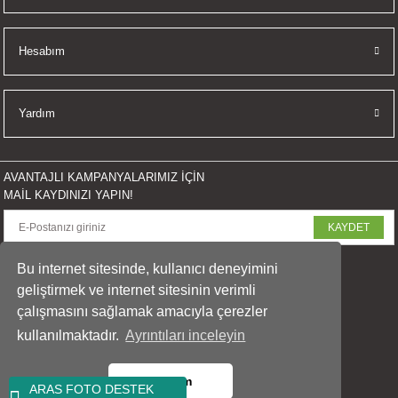
Hesabım
Yardım
AVANTAJLI KAMPANYALARIMIZ İÇİN
MAİL KAYDINIZI YAPIN!
KAYDET
SOSYAL MEDYADA PAYLAŞ
Bu internet sitesinde, kullanıcı deneyimini
geliştirmek ve internet sitesinin verimli
çalışmasını sağlamak amacıyla çerezler
kullanılmaktadır.
Ayrıntıları inceleyin
© 2023 arasfoto.com
Tüm Hakları Saklıdır.
Tamam
ARAS FOTO DESTEK