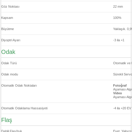
Göz Noktası
22 mm
Kapsam
100%
Büyütme
Yaklaşık. 0,
Diyoptri Ayarı
-3 ila +1
Odak
Odak Türü
Otomatik ve
Odak modu
Sürekli Serv
Otomatik Odak Noktaları
Fotoğraf
Aşaması Algı
Video
Aşaması Algı
Otomatik Odaklama Hassasiyeti
-4 ila +20 EV
Flaş
Dahili Flaş/Işık
Evet, Yalnızc