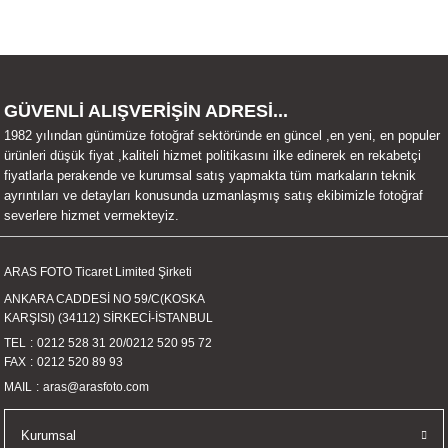
Ürün resmi kalitesiz, bozuk veya görüntülenemiyor.
Ürün açıklamasında eksik bilgiler bulunuyor.
Ürün bilgilerinde hatalar bulunuyor.
Ürün fiyatı diğer sitelerden daha pahalı.
GÜVENLİ ALIŞVERİŞİN ADRESİ...
Bu ürüne benzer farklı alternatifler olmalı.
1982 yılından günümüze fotoğraf sektöründe en güncel ,en yeni, en populer
ürünleri düşük fiyat ,kaliteli hizmet politikasını ilke edinerek en rekabetçi
fiyatlarla perakende ve kurumsal satış yapmakta tüm markaların teknik
ayrıntıları ve detayları konusunda uzmanlaşmış satış ekibimizle fotoğraf
severlere hizmet vermekteyiz.
Gönder
ARAS FOTO Ticaret Limited Şirketi
ANKARA CADDESİ NO 59/C(KOSKA
KARŞISI) (34112) SİRKECİ-İSTANBUL
TEL
0212 528 31 20
/
0212 520 95 72
FAX
0212 520 89 93
MAIL
aras@arasfoto.com
Kurumsal