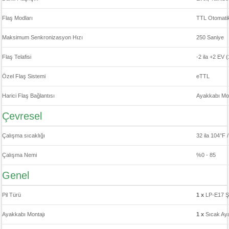
Flaş Modları
TTL Otomati
Maksimum Senkronizasyon Hızı
250 Saniye
Flaş Telafisi
-2 ila +2 EV 
Özel Flaş Sistemi
eTTL
Harici Flaş Bağlantısı
Ayakkabı Mon
Çevresel
Çalışma sıcaklığı
32 ila 104°F /
Çalışma Nemi
%0 - 85
Genel
Pil Türü
1 x
LP-E17 Şar
Ayakkabı Montajı
1 x
Sıcak Ay