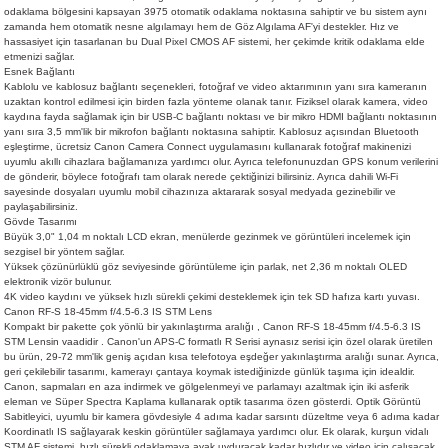
odaklama bölgesini kapsayan 3975 otomatik odaklama noktasına sahiptir ve bu sistem aynı
zamanda hem otomatik nesne algılamayı hem de Göz Algılama AF'yi destekler. Hız ve
hassasiyet için tasarlanan bu Dual Pixel CMOS AF sistemi, her çekimde kritik odaklama elde
etmenizi sağlar.
Esnek Bağlantı
Kablolu ve kablosuz bağlantı seçenekleri, fotoğraf ve video aktarımının yanı sıra kameranın
uzaktan kontrol edilmesi için birden fazla yönteme olanak tanır. Fiziksel olarak kamera, video
kaydına fayda sağlamak için bir USB-C bağlantı noktası ve bir mikro HDMI bağlantı noktasının
yanı sıra 3,5 mm'lik bir mikrofon bağlantı noktasına sahiptir. Kablosuz açısından Bluetooth
eşleştirme, ücretsiz Canon Camera Connect uygulamasını kullanarak fotoğraf makinenizi
uyumlu akıllı cihazlara bağlamanıza yardımcı olur. Ayrıca telefonunuzdan GPS konum verilerini
de gönderir, böylece fotoğrafı tam olarak nerede çektiğinizi bilirsiniz. Ayrıca dahili Wi-Fi
sayesinde dosyaları uyumlu mobil cihazınıza aktararak sosyal medyada gezinebilir ve
paylaşabilirsiniz.
Gövde Tasarımı
Büyük 3,0" 1,04 m noktalı LCD ekran, menülerde gezinmek ve görüntüleri incelemek için
sezgisel bir yöntem sağlar.
Yüksek çözünürlüklü göz seviyesinde görüntüleme için parlak, net 2,36 m noktalı OLED
elektronik vizör bulunur.
4K video kaydını ve yüksek hızlı sürekli çekimi desteklemek için tek SD hafıza kartı yuvası.
Canon RF-S 18-45mm f/4.5-6.3 IS STM Lens
Kompakt bir pakette çok yönlü bir yakınlaştırma aralığı , Canon RF-S 18-45mm f/4.5-6.3 IS
STM Lensin vaadidir . Canon'un APS-C formatlı R Serisi aynasız serisi için özel olarak üretilen
bu ürün, 29-72 mm'lik geniş açıdan kısa telefotoya eşdeğer yakınlaştırma aralığı sunar. Ayrıca,
geri çekilebilir tasarımı, kamerayı çantaya koymak istediğinizde günlük taşıma için idealdir.
Canon, sapmaları en aza indirmek ve gölgelenmeyi ve parlamayı azaltmak için iki asferik
eleman ve Süper Spectra Kaplama kullanarak optik tasarıma özen gösterdi. Optik Görüntü
Sabitleyici, uyumlu bir kamera gövdesiyle 4 adıma kadar sarsıntı düzeltme veya 6 adıma kadar
Koordinatlı IS sağlayarak keskin görüntüler sağlamaya yardımcı olur. Ek olarak, kurşun vidalı
STM AF sistemi, hızlı sürekli odaklamaya ayak uyduracak kadar hızlıdır ve video için çalışacak