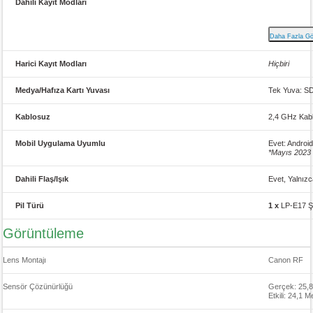
Dahili Kayıt Modları
H.264/MPEG-
UHD 4K (3840
1920 x 1080,
1920 x 1080, 
Daha Fazla G
1920 x 1080,
1280 x 720, 5
Harici Kayıt Modları
Hiçbiri
Medya/Hafıza Kartı Yuvası
Tek Yuva: 
Kablosuz
2,4 GHz Kabl
Mobil Uygulama Uyumlu
Evet: Androi
*Mayıs 2023 i
Dahili Flaş/Işık
Evet, Yalnızc
Pil Türü
1 x
LP-E17 Şar
Görüntüleme
Lens Montajı
Canon RF
Sensör Çözünürlüğü
Gerçek: 25,8
Etkili: 24,1 