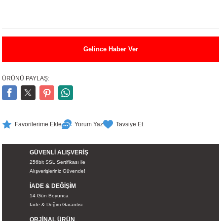
UALTI KILIF
MIXER
ları
eri
OPARLÖR
arı
Gelince Haber Ver
UCULAR
ÜRÜNÜ PAYLAŞ:
M
İZÖR
UARLARI
Yorum Yaz
Tavsiye Et
EKNOLOJİ
GÜVENLİ ALIŞVERİŞ
ARLARI
256bit SSL Sertifikası ile
Alışverişleriniz Güvende!
SUARI
İADE & DEĞİŞİM
14 Gün Boyunca
UARI
İade & Değim Garantisi
ORJİNAL ÜRÜN