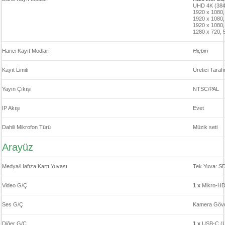
UHD 4K (3840
1920 x 1080,
1920 x 1080, 
1920 x 1080,
1280 x 720, 5
Harici Kayıt Modları
Hiçbiri
Kayıt Limiti
Üretici Tarafı
Yayın Çıkışı
NTSC/PAL
IP Akışı
Evet
Dahili Mikrofon Türü
Müzik seti
Arayüz
Medya/Hafıza Kartı Yuvası
Tek Yuva: 
Video G/Ç
1 x
Mikro-HD
Ses G/Ç
Kamera Göv
Diğer G/Ç
1 x
USB-C (US