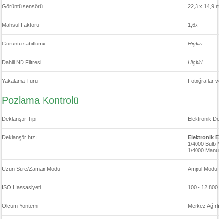
Görüntü sensörü
22,3 x 14,9
Mahsul Faktörü
1,6x
Görüntü sabitleme
Hiçbiri
Dahili ND Filtresi
Hiçbiri
Yakalama Türü
Fotoğraflar v
Pozlama Kontrolü
Deklanşör Tipi
Elektronik D
Deklanşör hızı
Elektronik 
1/4000 Bulb
1/4000 Manu
Uzun Süre/Zaman Modu
Ampul Modu
ISO Hassasiyeti
100 - 12.800 
Ölçüm Yöntemi
Merkez Ağırlı