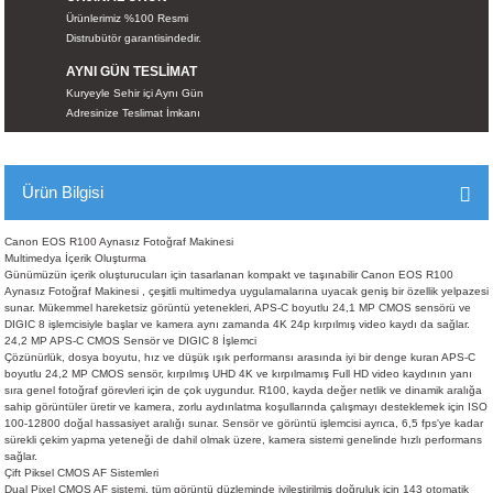
İKLERİ
Ürünlerimiz %100 Resmi
Distrubütör garantisindedir.
AYNI GÜN TESLİMAT
RI
Kuryeyle Sehir içi Aynı Gün
Adresinize Teslimat İmkanı
 VE 2 AKSESUAR
 AKSESUAR
Ürün Bilgisi
Canon EOS R100 Aynasız Fotoğraf Makinesi
Multimedya İçerik Oluşturma
Günümüzün içerik oluşturucuları için tasarlanan kompakt ve taşınabilir Canon EOS R100
LİK
Aynasız Fotoğraf Makinesi , çeşitli multimedya uygulamalarına uyacak geniş bir özellik yelpazesi
sunar. Mükemmel hareketsiz görüntü yetenekleri, APS-C boyutlu 24,1 MP CMOS sensörü ve
DIGIC 8 işlemcisiyle başlar ve kamera aynı zamanda 4K 24p kırpılmış video kaydı da sağlar.
AR
24,2 MP APS-C CMOS Sensör ve DIGIC 8 İşlemci
Çözünürlük, dosya boyutu, hız ve düşük ışık performansı arasında iyi bir denge kuran APS-C
boyutlu 24,2 MP CMOS sensör, kırpılmış UHD 4K ve kırpılmamış Full HD video kaydının yanı
sıra genel fotoğraf görevleri için de çok uygundur. R100, kayda değer netlik ve dinamik aralığa
Tİ
sahip görüntüler üretir ve kamera, zorlu aydınlatma koşullarında çalışmayı desteklemek için ISO
100-12800 doğal hassasiyet aralığı sunar. Sensör ve görüntü işlemcisi ayrıca, 6,5 fps'ye kadar
sürekli çekim yapma yeteneği de dahil olmak üzere, kamera sistemi genelinde hızlı performans
TANDI
sağlar.
Çift Piksel CMOS AF Sistemleri
Dual Pixel CMOS AF sistemi, tüm görüntü düzleminde iyileştirilmiş doğruluk için 143 otomatik