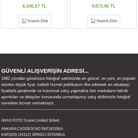
6.346,67 TL
4.873,45 TL
UALTI KILIF
MIXER
ları
Sepete Ekle
Sepete Ekle
eri
OPARLÖR
arı
UCULAR
M
İZÖR
UARLARI
GÜVENLİ ALIŞVERİŞİN ADRESİ...
1982 yılından günümüze fotoğraf sektöründe en güncel ,en yeni, en populer
EKNOLOJİ
ürünleri düşük fiyat ,kaliteli hizmet politikasını ilke edinerek en rekabetçi
fiyatlarla perakende ve kurumsal satış yapmakta tüm markaların teknik
ayrıntıları ve detayları konusunda uzmanlaşmış satış ekibimizle fotoğraf
ARLARI
severlere hizmet vermekteyiz.
SUARI
ARAS FOTO Ticaret Limited Şirketi
UARI
ANKARA CADDESİ NO 59/C(KOSKA
KARŞISI) (34112) SİRKECİ-İSTANBUL