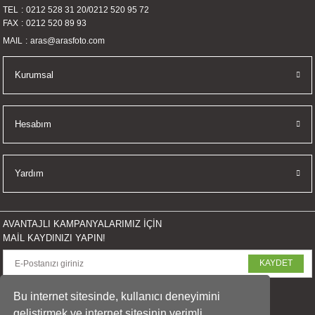
TEL
0212 528 31 20
/
0212 520 95 72
İKLERİ
FAX
0212 520 89 93
MAIL
aras@arasfoto.com
RI
Kurumsal
 VE 2 AKSESUAR
 AKSESUAR
Hesabım
Yardım
LİK
AR
AVANTAJLI KAMPANYALARIMIZ İÇİN
MAİL KAYDINIZI YAPIN!
Tİ
KAYDET
TANDI
SOSYAL MEDYADA PAYLAŞ
Bu internet sitesinde, kullanıcı deneyimini
geliştirmek ve internet sitesinin verimli