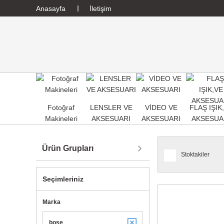
Anasayfa
İletişim
Fotoğraf
LENSLER VE
VİDEO VE
FLAŞ IŞIK
Makineleri
AKSESUARI
AKSESUARI
AKSESUA
Ürün Grupları
Stoktakiler
Seçimleriniz
Marka
bose