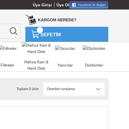
Üye Girişi
Üye Ol
Facebook İle Bağlan
KARGOM NEREDE?
SEPETİM
Hafıza Kart &
Filtreler
Yazıcılar
Dürbünler
Hard Disk
Toplam 0 ürün