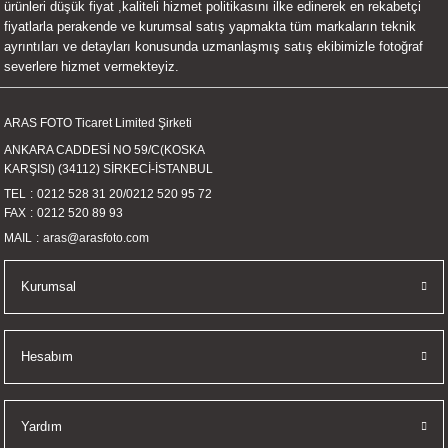
ürünleri düşük fiyat ,kaliteli hizmet politikasını ilke edinerek en rekabetçi
UALTI KILIF
MIXER
ları
fiyatlarla perakende ve kurumsal satış yapmakta tüm markaların teknik
ayrıntıları ve detayları konusunda uzmanlaşmış satış ekibimizle fotoğraf
severlere hizmet vermekteyiz.
eri
OPARLÖR
arı
UCULAR
ARAS FOTO Ticaret Limited Şirketi
ANKARA CADDESİ NO 59/C(KOSKA
KARŞISI) (34112) SİRKECİ-İSTANBUL
M
İZÖR
TEL
0212 528 31 20
/
0212 520 95 72
FAX
0212 520 89 93
UARLARI
MAIL
aras@arasfoto.com
EKNOLOJİ
Kurumsal
ARLARI
Hesabım
SUARI
UARI
Yardım