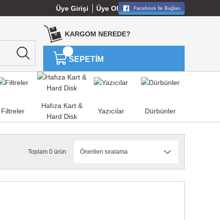
Üye Girişi
Üye Ol
Facebook İle Bağlan
KARGOM NEREDE?
SEPETİM
Hafıza Kart &
Filtreler
Yazıcılar
Dürbünler
Hard Disk
Toplam 0 ürün