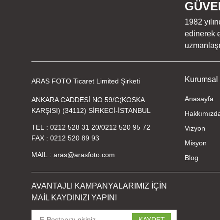
GÜVEN
1982 yılın
edinerek e
uzmanlaşmı
Kurumsal
ARAS FOTO Ticaret Limited Şirketi
Anasayfa
ANKARA CADDESİ NO 59/C(KOSKA
KARŞISI) (34112) SİRKECİ-İSTANBUL
Hakkımızd
TEL
0212 528 31 20
/
0212 520 95 72
Vizyon
FAX
0212 520 89 93
Misyon
MAIL
aras@arasfoto.com
Blog
AVANTAJLI KAMPANYALARIMIZ İÇİN
MAİL KAYDINIZI YAPIN!
KAYDET