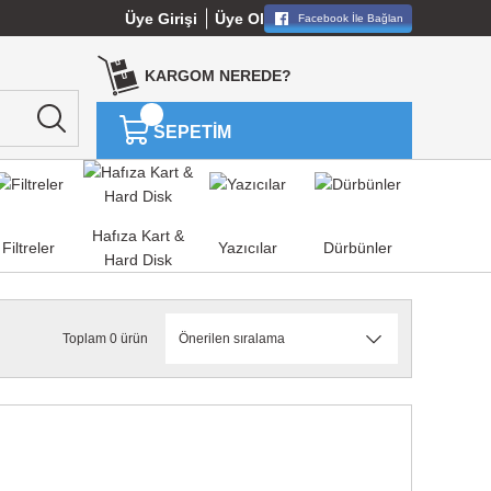
Üye Girişi
Üye Ol
Facebook İle Bağlan
KARGOM NEREDE?
SEPETİM
Hafıza Kart &
Filtreler
Yazıcılar
Dürbünler
Hard Disk
Toplam 0 ürün